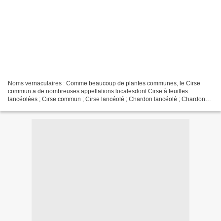
Noms vernaculaires : Comme beaucoup de plantes communes, le Cirse
commun a de nombreuses appellations localesdont Cirse à feuilles
lancéolées ; Cirse commun ; Cirse lancéolé ; Chardon lancéolé ; Chardon
vulgaire ; Gros chardon ; Piqueux. Description :...