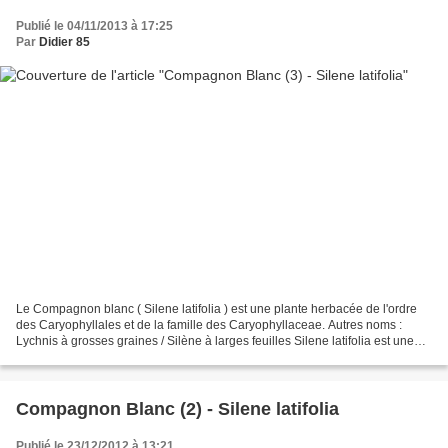
Publié le 04/11/2013 à 17:25
Par
Didier 85
Le Compagnon blanc ( Silene latifolia ) est une plante herbacée de l'ordre
des Caryophyllales et de la famille des Caryophyllaceae. Autres noms :
Lychnis à grosses graines / Silène à larges feuilles Silene latifolia est une
caryophyllacée dioïque pouvant...
Compagnon Blanc (2) - Silene latifolia
Publié le 23/12/2012 à 13:21