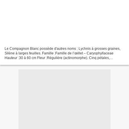
Le Compagnon Blanc possède d'autres noms : Lychnis à grosses graines,
Silène à larges feuilles. Famille :Famille de l’œillet – Caryophyllaceae
Hauteur :30 à 60 cm Fleur :Régulière (actinomorphe). Cinq pétales,
profondément dentés, environ 3 cm de long.Écailles...