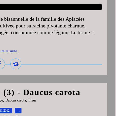
te bisannuelle de la famille des Apiacées
ltivée pour sa racine pivotante charnue,
rangée, consommée comme légume.Le terme «
ire la suite
 (3) - Daucus carota
,
,
ge
Daucus carota
Fleur
11.2012
…