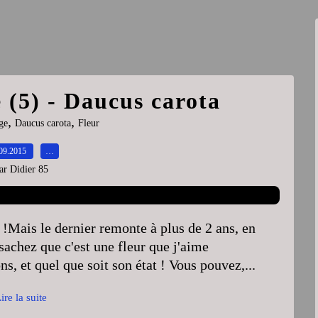
 (5) - Daucus carota
,
,
ge
Daucus carota
Fleur
09.2015
…
ar Didier 85
e !Mais le dernier remonte à plus de 2 ans, en
achez que c'est une fleur que j'aime
s, et quel que soit son état ! Vous pouvez,...
ire la suite