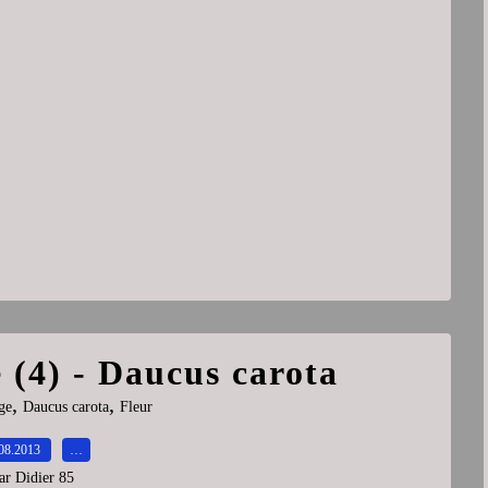
 (4) - Daucus carota
,
,
ge
Daucus carota
Fleur
08.2013
…
ar Didier 85