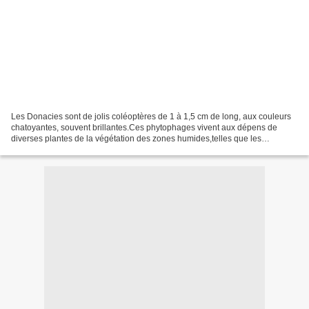
Les Donacies sont de jolis coléoptères de 1 à 1,5 cm de long, aux couleurs
chatoyantes, souvent brillantes.Ces phytophages vivent aux dépens de
diverses plantes de la végétation des zones humides,telles que les
nénuphars, les roseaux, les massettes à...