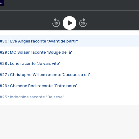
#30 : Eve Angeli raconte "Avant de partir"
#29 : MC Solaar raconte "Bouge de là"
28 : Lorie raconte "Je vais vite"
#27 : Christophe Willem raconte "Jacques a dit"
#26 : Chimène Badi raconte "Entre nous"
#25 : Indochine raconte "3e sexe"
#24 : Zaho raconte "C'est chelou"
#23 : Patrick Bruel raconte "Au café des délices"
#22 : Kyo raconte "Le chemin"