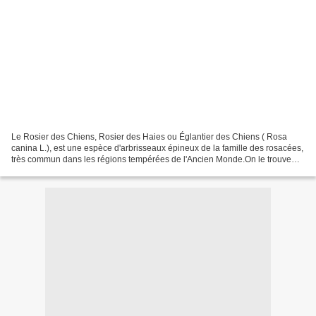
Le Rosier des Chiens, Rosier des Haies ou Églantier des Chiens ( Rosa
canina L.), est une espèce d'arbrisseaux épineux de la famille des rosacées,
très commun dans les régions tempérées de l'Ancien Monde.On le trouve
dans les haies et les bois surtout...