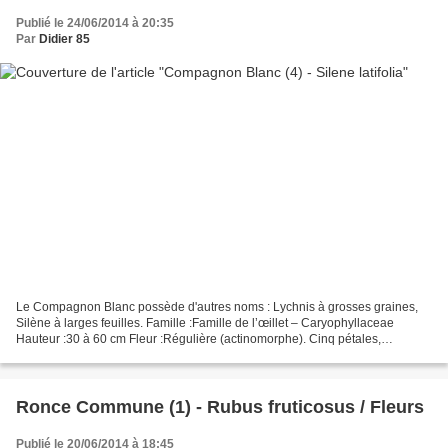
Publié le 24/06/2014 à 20:35
Par
Didier 85
Le Compagnon Blanc possède d'autres noms : Lychnis à grosses graines,
Silène à larges feuilles. Famille :Famille de l’œillet – Caryophyllaceae
Hauteur :30 à 60 cm Fleur :Régulière (actinomorphe). Cinq pétales,
profondément dentés, environ 3 cm de long.Écailles...
Ronce Commune (1) - Rubus fruticosus / Fleurs
Publié le 20/06/2014 à 18:45