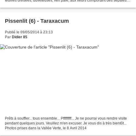
feuilles divisées, duveteuses, vert pâle, aux fleurs comportant des sépales
pétaloïdes et des pétales en...
Pissenlit (6) - Taraxacum
Publié le 09/05/2014 à 23:13
Par
Didier 85
Prêts à souffler... tous ensemble... Pfffffffff... Je ne pourrai vous rendre visite
pendant quelques jours. Veuillez m'en excuser. Je vous dis à très bientôt...
Photos prises dans la Vallée Verte, le 8 Avril 2014