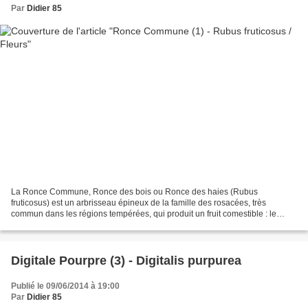
Par
Didier 85
La Ronce Commune, Ronce des bois ou Ronce des haies (Rubus
fruticosus) est un arbrisseau épineux de la famille des rosacées, très
commun dans les régions tempérées, qui produit un fruit comestible : le
mûron ou mûre. Ne pas confondre avec le mûrier, dont...
Digitale Pourpre (3) - Digitalis purpurea
Publié le 09/06/2014 à 19:00
Par
Didier 85