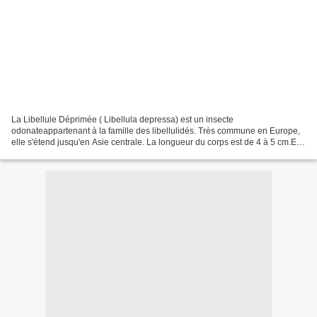
La Libellule Déprimée ( Libellula depressa) est un insecte
odonateappartenant à la famille des libellulidés. Très commune en Europe,
elle s'étend jusqu'en Asie centrale. La longueur du corps est de 4 à 5 cm.Elle
doit son nom à son abdomen plat et large.Les...