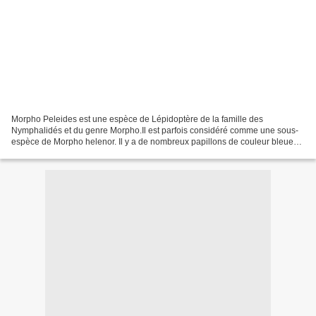
Morpho Peleides est une espèce de Lépidoptère de la famille des
Nymphalidés et du genre Morpho.Il est parfois considéré comme une sous-
espèce de Morpho helenor. Il y a de nombreux papillons de couleur bleue
dans les Morpho.Celui-ci est de grande taille,...