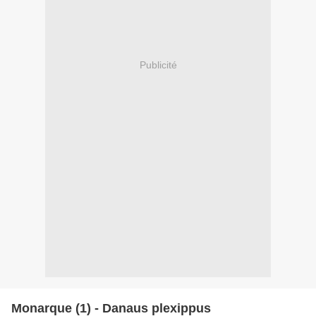
Publicité
Monarque (1) - Danaus plexippus