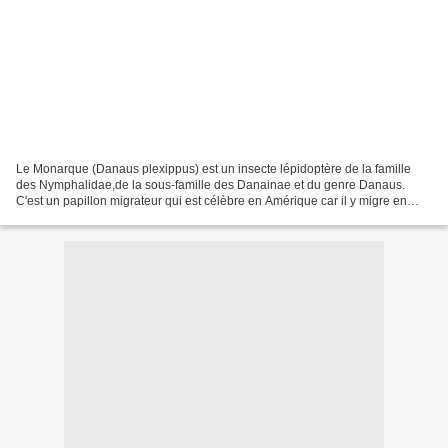
Le Monarque (Danaus plexippus) est un insecte lépidoptère de la famille
des Nymphalidae,de la sous-famille des Danainae et du genre Danaus.
C'est un papillon migrateur qui est célèbre en Amérique car il y migre en
groupes de millions d'individus sur plus...