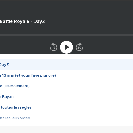
 Battle Royale - DayZ
 DayZ
 a 13 ans (et vous l'avez ignoré)
e (littéralement)
im Rayan
 toutes les règles
s les jeux vidéo
us choquant de Rockstar ? - Le scandale BULLY