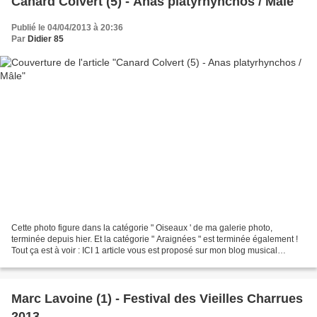
Canard Colvert (5) - Anas platyrhynchos / Mâle
Publié le 04/04/2013 à 20:36
Par
Didier 85
Cette photo figure dans la catégorie " Oiseaux ' de ma galerie photo,
terminée depuis hier. Et la catégorie " Araignées " est terminée également !
Tout ça est à voir : ICI 1 article vous est proposé sur mon blog musical
aujourd'hui : PASSAGE Genesis -...
Marc Lavoine (1) - Festival des Vieilles Charrues
2013