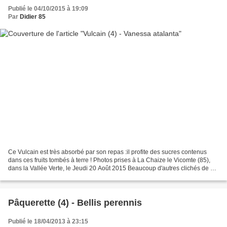
Publié le 04/10/2015 à 19:09
Par
Didier 85
Ce Vulcain est très absorbé par son repas :il profite des sucres contenus
dans ces fruits tombés à terre ! Photos prises à La Chaize le Vicomte (85),
dans la Vallée Verte, le Jeudi 20 Août 2015 Beaucoup d'autres clichés de ce
papillon, dans la Galerie...
Pâquerette (4) - Bellis perennis
Publié le 18/04/2013 à 23:15