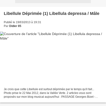
Libellule Déprimée (1) Libellula depressa / Mâle
Publié le 19/03/2013 à 19:31
Par
Didier 85
Je crois que cette Libellule est surtout déprimée par le temps qu'il fait...
Photo prise le 22 Mai 2012, dans la Vallée Verte. 2 articles vous sont
proposés sur mon blog musical aujourd'hui : PASSAGE Georges Bizet -
Carmen (1875) Rolling Stones - Paint...